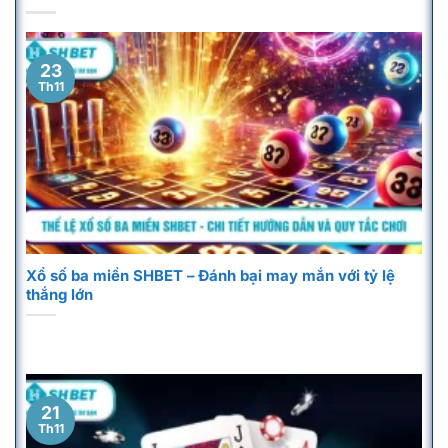
23
Th11
Xổ số ba miền SHBET – Đánh bại may mắn với tỷ lệ
thắng lớn
21
Th11