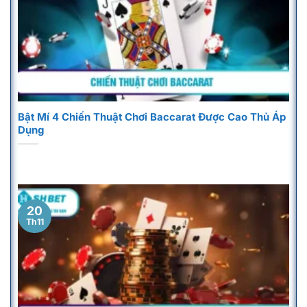
Bật Mí 4 Chiến Thuật Chơi Baccarat Được Cao Thủ Áp
Dụng
20
Th11