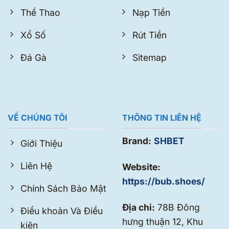
Thể Thao
Nạp Tiền
Xổ Số
Rút Tiền
Đá Gà
Sitemap
VỀ CHÚNG TÔI
THÔNG TIN LIÊN HỆ
Brand:
SHBET
Giới Thiệu
Liên Hệ
Website:
https://bub.shoes/
Chính Sách Bảo Mật
Địa chỉ:
78B Đông
Điều khoản Và Điều
hưng thuận 12, Khu
kiện