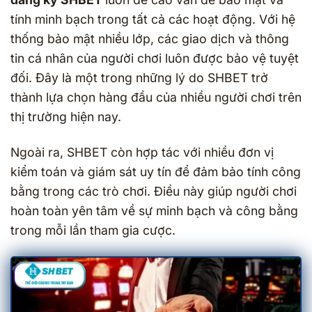
tính minh bạch trong tất cả các hoạt động. Với hệ
thống bảo mật nhiều lớp, các giao dịch và thông
tin cá nhân của người chơi luôn được bảo vệ tuyệt
đối. Đây là một trong những lý do SHBET trở
thành lựa chọn hàng đầu của nhiều người chơi trên
thị trường hiện nay.
Ngoài ra, SHBET còn hợp tác với nhiều đơn vị
kiểm toán và giám sát uy tín để đảm bảo tính công
bằng trong các trò chơi. Điều này giúp người chơi
hoàn toàn yên tâm về sự minh bạch và công bằng
trong mỗi lần tham gia cược.