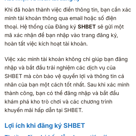
Khi đã hoàn thành việc điền thông tin, bạn cần xác
minh tài khoản thông qua email hoặc số điện
thoại. Hệ thống của Đăng ký
SHBET
sẽ gửi một
mã xác nhận để bạn nhập vào trang đăng ký,
hoàn tất việc kích hoạt tài khoản.
Việc xác minh tài khoản không chỉ giúp bạn đăng
nhập và bắt đầu trải nghiệm các dịch vụ của
SHBET mà còn bảo vệ quyền lợi và thông tin cá
nhân của bạn một cách tốt nhất. Sau khi xác minh
thành công, bạn có thể đăng nhập và bắt đầu
khám phá kho trò chơi và các chương trình
khuyến mãi hấp dẫn tại SHBET.
Lợi ích khi đăng ký SHBET