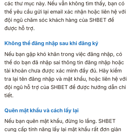
các thư mục này. Nếu vẫn không tìm thấy, bạn có
thể yêu cầu gửi lại email xác nhận hoặc liên hệ với
đội ngũ chăm sóc khách hàng của SHBET để
được hỗ trợ.
Không thể đăng nhập sau khi đăng ký
Nếu bạn gặp khó khăn trong việc đăng nhập, có
thể do bạn đã nhập sai thông tin đăng nhập hoặc
tài khoản chưa được xác minh đầy đủ. Hãy kiểm
tra lại tên đăng nhập và mật khẩu, hoặc liên hệ với
đội ngũ hỗ trợ của SHBET để được hướng dẫn chi
tiết.
Quên mật khẩu và cách lấy lại
Nếu bạn quên mật khẩu, đừng lo lắng. SHBET
cung cấp tính năng lấy lại mật khẩu rất đơn giản