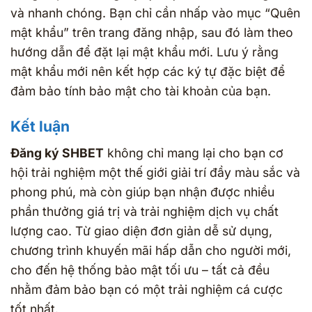
và nhanh chóng. Bạn chỉ cần nhấp vào mục “Quên
mật khẩu” trên trang đăng nhập, sau đó làm theo
hướng dẫn để đặt lại mật khẩu mới. Lưu ý rằng
mật khẩu mới nên kết hợp các ký tự đặc biệt để
đảm bảo tính bảo mật cho tài khoản của bạn.
Kết luận
Đăng ký SHBET
không chỉ mang lại cho bạn cơ
hội trải nghiệm một thế giới giải trí đầy màu sắc và
phong phú, mà còn giúp bạn nhận được nhiều
phần thưởng giá trị và trải nghiệm dịch vụ chất
lượng cao. Từ giao diện đơn giản dễ sử dụng,
chương trình khuyến mãi hấp dẫn cho người mới,
cho đến hệ thống bảo mật tối ưu – tất cả đều
nhằm đảm bảo bạn có một trải nghiệm cá cược
tốt nhất.