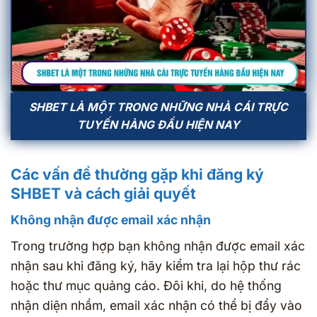
SHBET LÀ MỘT TRONG NHỮNG NHÀ CÁI TRỰC
TUYẾN HÀNG ĐẦU HIỆN NAY
Các vấn đề thường gặp khi đăng ký
SHBET và cách giải quyết
Không nhận được email xác nhận
Trong trường hợp bạn không nhận được email xác
nhận sau khi đăng ký, hãy kiểm tra lại hộp thư rác
hoặc thư mục quảng cáo. Đôi khi, do hệ thống
nhận diện nhầm, email xác nhận có thể bị đẩy vào