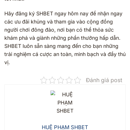
Hãy đăng ký SHBET ngay hôm nay để nhận ngay
các ưu đãi khủng và tham gia vào cộng đồng
người chơi đông đảo, nơi bạn có thể thỏa sức
khám phá và giành những phần thưởng hấp dẫn.
SHBET luôn sẵn sàng mang đến cho bạn những
trải nghiệm cá cược an toàn, minh bạch và đầy thú
vị.
Đánh giá post
HUỆ PHẠM SHBET