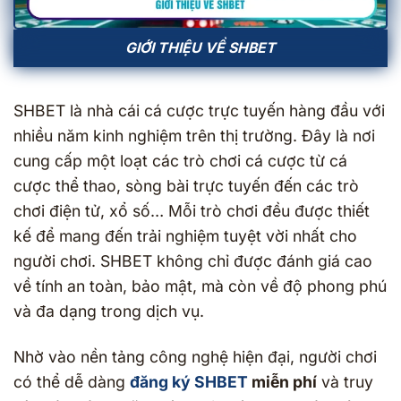
GIỚI THIỆU VỀ SHBET
SHBET là nhà cái cá cược trực tuyến hàng đầu với
nhiều năm kinh nghiệm trên thị trường. Đây là nơi
cung cấp một loạt các trò chơi cá cược từ cá
cược thể thao, sòng bài trực tuyến đến các trò
chơi điện tử, xổ số… Mỗi trò chơi đều được thiết
kế để mang đến trải nghiệm tuyệt vời nhất cho
người chơi. SHBET không chỉ được đánh giá cao
về tính an toàn, bảo mật, mà còn về độ phong phú
và đa dạng trong dịch vụ.
Nhờ vào nền tảng công nghệ hiện đại, người chơi
có thể dễ dàng
đăng ký SHBET
miễn phí
và truy